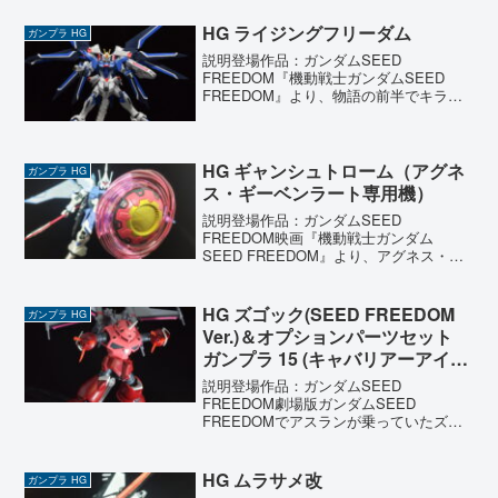
『レッドフレーム』に挑戦しました！
HGでも十分な完成度でしたが、RGにな
HG ライジングフリーダム
ガンプラ HG
ると密度感とリアリ...
説明登場作品：ガンダムSEED
FREEDOM『機動戦士ガンダムSEED
FREEDOM』より、物語の前半でキラ・
ヤマトが搭乗したライジングフリーダム
ガンダムを製作しました。劇中ではキラ
の精神的な葛藤もあり、苦戦を強いられ
る場面が目立ってし...
HG ギャンシュトローム（アグネ
ガンプラ HG
ス・ギーベンラート専用機）
説明登場作品：ガンダムSEED
FREEDOM映画『機動戦士ガンダム
SEED FREEDOM』より、アグネス・ギ
ーベンラートの専用機『ギャンシュトロ
ーム』を製作しました。SEEDシリーズ
特有の『往年の名機のリメイク』的な流
HG ズゴック(SEED FREEDOM
ガンプラ HG
れを汲む本作。ファ...
Ver.)＆オプションパーツセット
ガンプラ 15 (キャバリアーアイフ
リッド)
説明登場作品：ガンダムSEED
FREEDOM劇場版ガンダムSEED
FREEDOMでアスランが乗っていたズゴ
ックとキャバリアーアイフリッドです。
映画公開と同時にSNSを震撼させまし
た。最大の話題は、何と言ってもその内
HG ムラサメ改
ガンプラ HG
部構造にあります。驚く...