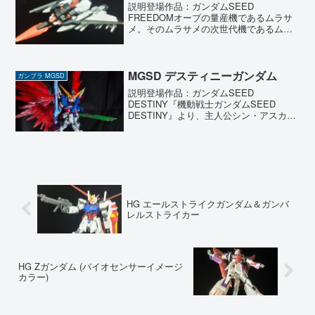
説明登場作品：ガンダムSEED
FREEDOMオーブの量産機であるムラサ
メ。そのムラサメの次世代機であるムラ
サメ改を作りました。量産機と侮るなか
れ。可変機としてMA形態になることが可
能であり、パイロットによっては非常に
素晴らしい戦力として活...
MGSD デスティニーガンダム
ガンプラ MGSD
説明登場作品：ガンダムSEED
DESTINY『機動戦士ガンダムSEED
DESTINY』より、主人公シン・アスカの
最終搭乗機であるデスティニーガンダム
をMGSDで製作しました。劇中では強敵
との対峙が多く苦戦する場面もありまし
たが、本来はあ...
HG エールストライクガンダム＆ガンバ
レルストライカー
HG Zガンダム (バイオセンサーイメージ
カラー)