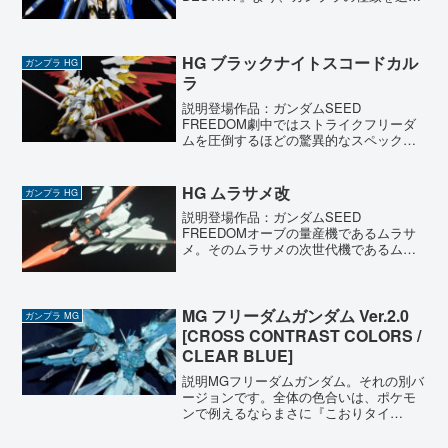
したハイエンドブランド、MGEXのスト
ライクフリーダムを製作しました。PGに
匹敵する最高峰のグレードであり、ライ
ンナップが限...
HG ブラックナイトスコードカル
ガンプラ HG
ラ
説明登場作品：ガンダムSEED
FREEDOM劇中ではストライクフリーダ
ムを圧倒するほどの驚異的なスペックを
見せつけ、ラスボスとして十分すぎるほ
どのインパクトを残した機体です。 キッ
トには豪華な『光の翼』を再現するPET
HG ムラサメ改
ガンプラ HG
シートが付属しており...
説明登場作品：ガンダムSEED
FREEDOMオーブの量産機であるムラサ
メ。そのムラサメの次世代機であるムラ
サメ改を作りました。量産機と侮るなか
れ。可変機としてMA形態になることが可
能であり、パイロットによっては非常に
素晴らしい戦力として活...
MG フリーダムガンダム Ver.2.0
ガンプラ MG
[CROSS CONTRAST COLORS /
CLEAR BLUE]
説明MGフリーダムガンダム。それの別バ
ージョンです。全体の色合いは、ポケモ
ンで例えるならまさに『こおりタイ
プ』！静寂の中に力強さを感じる、美し
い白と水色のコンビネーションが目を引