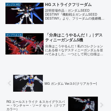
く一品です。完成作品ウイングを閉じた
HG ストライクフリーダム
ガンプラ HG
状態。シルバーの質感が際立...
説明登場作品：ガンダムSEED
DESTINY『機動戦士ガンダムSEED
DESTINY』より、フリーダムの後継機と
して圧倒的な力を誇ったストライクフリ
ーダムガンダムを製作しました。 劇中で
はシンとの戦いでフリーダムを失ったキ
ラが、再び戦場...
「分身はこうやるんだ！」| デス
ガンプラまとめ
ティニーガンダム5機
分身はこうやるんだ！私のコレクション
にある様々なデスティニーガンダムを並
べてみました。一つとして同じ仕様はあ
りません。デスティニーガンダムの最大
の特徴である分身。5機揃えて並べてみた
いという念願が、ようやく叶いました。
壮観な眺めに、感無量で...
MG ガンダム Ver.3.0 [クリアカラー]
RG エールストライク ＆スカイグラスパ
ー・ランチャー・ソード セット（クリア
カラー）