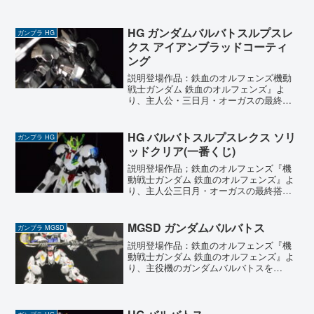
HG ガンダムバルバトスルプスレ
ガンプラ HG
クス アイアンブラッドコーティ
ング
説明登場作品：鉄血のオルフェンズ機動
戦士ガンダム 鉄血のオルフェンズ』よ
り、主人公・三日月・オーガスの最終機
体『ガンダムバルバトスルプスレクス』
が限定のアイアンブラッドコーティング
仕様で登場。本来のホワイトを基調とし
HG バルバトスルプスレクス ソリ
ガンプラ HG
たカラーから一転、全身が...
ッドクリア(一番くじ)
説明登場作品；鉄血のオルフェンズ『機
動戦士ガンダム 鉄血のオルフェンズ』よ
り、主人公三日月・オーガスの最終搭乗
機、バルバトスルプスレクスを製作しま
した。 機体名のレクスには『王』という
意味があり、その名の通り狼の王を彷彿
MGSD ガンダムバルバトス
ガンプラ MGSD
とさせる荒々しいシル...
説明登場作品：鉄血のオルフェンズ『機
動戦士ガンダム 鉄血のオルフェンズ』よ
り、主役機のガンダムバルバトスを
MGSDシリーズで製作しました。MGSD
とは、従来のSDガンダムのサイズ感に、
MG（マスターグレード）並みの技術とク
オリティを凝縮した...