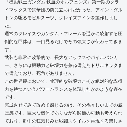
『機動戦士ガンダム 鉄血のオルフェンズ』第一期のクラ
イマックスで鉄華団の前に立ちはだかった、アイン・ダル
トンの駆るモビルスーツ、グレイズアインを製作しまし
た。
通常のグレイズやガンダム・フレームを遥かに凌駕する圧
倒的な巨体は、一目見るだけでその強大さが伝わってきま
す。
武装も非常に攻撃的で、長大なアックスやパイルバンカ
ー、さらには機動力と破壊力を兼ね備えたドリルキックま
で備えており、死角がありません。
この世界観において、物理的な破壊力こそが絶対的な説得
力を持つというパワーバランスを体現したかのような存在
です。
完成させてみて改めて感じるのは、その禍々しいまでの威
圧感です。巨大な機体でありながら関節の可動も考えられ
ており、劇中の狂気じみた戦闘スタイルを再現する楽しさ