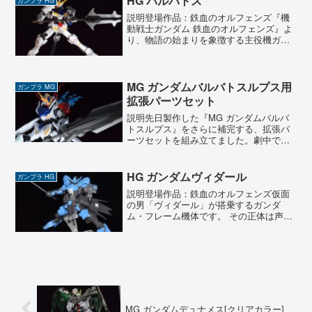
HG バルバトス
ガンプラ HG
説明登場作品：鉄血のオルフェンズ『機
動戦士ガンダム 鉄血のオルフェンズ』よ
り、物語の始まりを象徴する主役機ガン
ダム・バルバトスです。 このキットは第
1形態から第3形態までを選んで再現でき
ますが、今回はあえて一番シンプルな第1
形態を選択しまし...
MG ガンダムバルバトスルプス用
ガンプラ MG
拡張パーツセット
説明先日製作した『MG ガンダムバルバ
トスルプス』をさらに補完する、拡張パ
ーツセットを組み立てました。劇中での
鬼気迫る戦闘シーンを再現できる内容に
なっており、まさにバルバトスの本質と
もいえる『悪魔的』な雰囲気を引き出す
HG ガンダムヴィダール
ガンプラ HG
素晴らしいキットです。...
説明登場作品：鉄血のオルフェンズ仮面
の男「ヴィダール」が搭乗するガンダ
ム・フレーム機体です。 その正体は声や
因縁から察せられる通りですが、機体デ
ザインの格好良さは作中でも屈指と言え
ます。武装はフェンシングを思わせるバ
ーストサーベルに加え、長...
MG ガンダムデュナメス[クリアカラー]