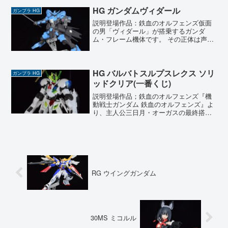
仕様で登場。本来のホワイトを基調とし
HG ガンダムヴィダール
ガンプラ HG
たカラーから一転、全身が...
説明登場作品：鉄血のオルフェンズ仮面
の男「ヴィダール」が搭乗するガンダ
ム・フレーム機体です。 その正体は声や
因縁から察せられる通りですが、機体デ
ザインの格好良さは作中でも屈指と言え
ます。武装はフェンシングを思わせるバ
ーストサーベルに加え、長...
HG バルバトスルプスレクス ソリ
ガンプラ HG
ッドクリア(一番くじ)
説明登場作品；鉄血のオルフェンズ『機
動戦士ガンダム 鉄血のオルフェンズ』よ
り、主人公三日月・オーガスの最終搭乗
機、バルバトスルプスレクスを製作しま
した。 機体名のレクスには『王』という
意味があり、その名の通り狼の王を彷彿
とさせる荒々しいシル...
RG ウイングガンダム
30MS ミコルル