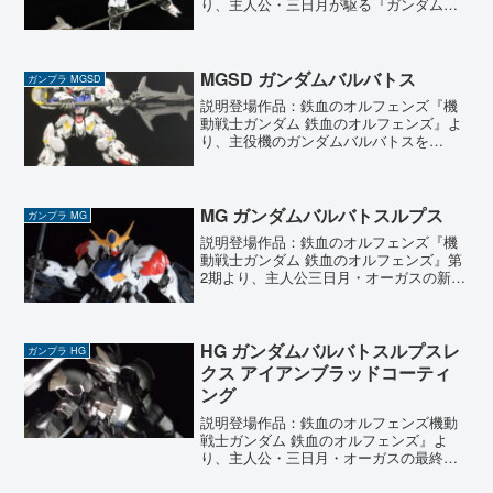
り、主人公・三日月が駆る『ガンダムバ
ルバトス』をMG（マスターグレード）で
製作しました。HGとは一線を画す圧倒的
な情報量と可動ギミックには、ただただ
驚かされるばかり。...
MGSD ガンダムバルバトス
ガンプラ MGSD
説明登場作品：鉄血のオルフェンズ『機
動戦士ガンダム 鉄血のオルフェンズ』よ
り、主役機のガンダムバルバトスを
MGSDシリーズで製作しました。MGSD
とは、従来のSDガンダムのサイズ感に、
MG（マスターグレード）並みの技術とク
オリティを凝縮した...
MG ガンダムバルバトスルプス
ガンプラ MG
説明登場作品：鉄血のオルフェンズ『機
動戦士ガンダム 鉄血のオルフェンズ』第
2期より、主人公三日月・オーガスの新た
な力として登場した『ガンダムバルバト
スルプス』をMGでレビュー！ 第1期のバ
ルバトスから装甲・火力が大幅に強化さ
れ、その姿はより...
HG ガンダムバルバトスルプスレ
ガンプラ HG
クス アイアンブラッドコーティ
ング
説明登場作品：鉄血のオルフェンズ機動
戦士ガンダム 鉄血のオルフェンズ』よ
り、主人公・三日月・オーガスの最終機
体『ガンダムバルバトスルプスレクス』
が限定のアイアンブラッドコーティング