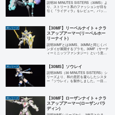
説明30 MINUTES SISTERS（30MS）よ
り、ストリート系のファッションが目を
引く『ライディラ』をレビュー。パッケ
ージでも大きく描かれている巨大なボー
ドがとにかく印象的なキットです。可動
範囲が広く、アクロバティックな体勢が
バッチ...
【30MF】リーベルナイト＋クラ
30シリーズ
スアップアーマー(リーベルホー
リーナイト)
説明30MFとは30MS、30MMと同じくバ
ンダイが展開するプラモ。30MF（サーテ
ィーミニッツファンタジー）という意味
で、その名の通り『ファンタジー職業』
をテーマにしたプラモで、自分だけの冒
険者を組み上げる楽しさが詰まっていま
【30MS】ソウレイ
30シリーズ
す。今回は基...
説明30MS（30 MINUTES SISTERS）シ
リーズより、和の意匠を凝らしたシスタ
ー『ソウレイ』を製作しました。一目見
た時から、その独特な和風デザインに惹
かれていましたが、実際に組んでみると
期待以上の格好良さ。特に足元に揺らめ
く『鬼...
【30MF】ローザンナイト＋クラ
30シリーズ
スアップアーマー(ローザンパラ
ディン)
説明30MFシリーズから、2体目となる