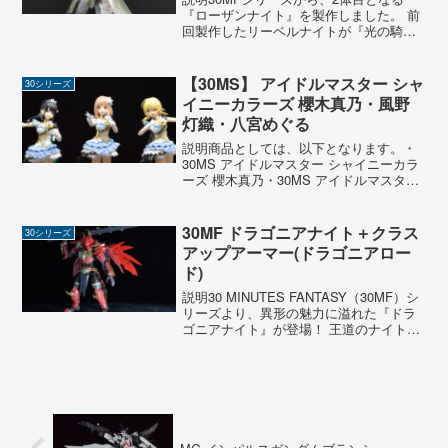
『ローザンナイト』を製作しました。 前
回製作したリーベルナイトが『光の騎
士』なら、こちらは対照的な『闇の騎
士』。 今回もクラスアップアーマーを用
意し、さらに強力な『ローザンパラディ
【30MS】 アイドルマスター シャ
30シリーズ
ン』への進化を目指しま...
イニーカラーズ 櫻木真乃・風野
灯織・八宮めぐる
説明商品としては、以下となります。・
30MS アイドルマスター シャイニーカラ
ーズ 櫻木真乃・30MS アイドルマスター
シャイニーカラーズ オプションヘアスタ
イル&フェイスパーツセット(風野灯織/八
宮めぐる)30 MINUTES SIST...
30MF ドラゴニアナイト＋クラス
30シリーズ
アップアーマー(ドラゴニアロー
ド)
説明30 MINUTES FANTASY（30MF）シ
リーズより、異形の魅力に溢れた『ドラ
ゴニアナイト』が登場！ 王道のナイトや
アーチャーといった人間型ジョブとは異
なり、こちらは力強い尻尾や鉤爪を持つ
『竜人』がモチーフ。ファンタジーの世
界観...