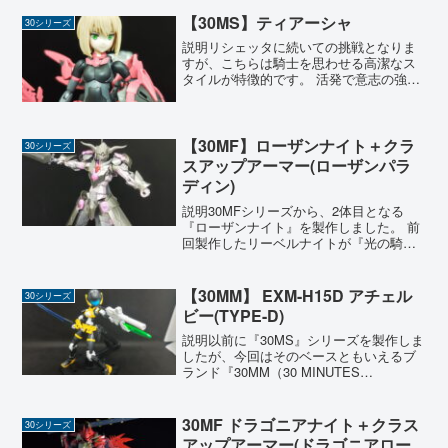
多かったのですが、今回はガラリと変わ
って『...
【30MS】ティアーシャ
30シリーズ
説明リシェッタに続いての挑戦となりま
すが、こちらは騎士を思わせる高潔なス
タイルが特徴的です。 活発で意志の強そ
うな表情の造形も素晴らしく、赤と黒を
基調としたカラーリングも非常によくま
とまっています。 今回は本体だけでな
く、シルエットを大きく...
【30MF】ローザンナイト＋クラ
30シリーズ
スアップアーマー(ローザンパラ
ディン)
説明30MFシリーズから、2体目となる
『ローザンナイト』を製作しました。 前
回製作したリーベルナイトが『光の騎
士』なら、こちらは対照的な『闇の騎
士』。 今回もクラスアップアーマーを用
意し、さらに強力な『ローザンパラディ
【30MM】 EXM-H15D アチェル
30シリーズ
ン』への進化を目指しま...
ビー(TYPE-D)
説明以前に『30MS』シリーズを製作しま
したが、今回はそのベースともいえるブ
ランド『30MM（30 MINUTES
MISSIONS）』に挑戦しました。 コンセ
プトは『30分で夢中になれる時間を提供
する手軽なキット』とのことで、その名
30MF ドラゴニアナイト＋クラス
30シリーズ
の通り...
アップアーマー(ドラゴニアロー