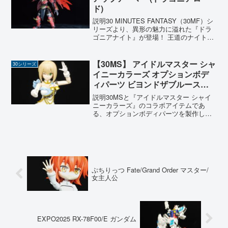
ド)
説明30 MINUTES FANTASY（30MF）シ
リーズより、異形の魅力に溢れた『ドラ
ゴニアナイト』が登場！ 王道のナイトや
アーチャーといった人間型ジョブとは異
なり、こちらは力強い尻尾や鉤爪を持つ
『竜人』がモチーフ。ファンタジーの世
【30MS】 アイドルマスター シャ
30シリーズ
界観...
イニーカラーズ オプションボデ
ィパーツ ビヨンドザブルースカ
イ1[カラーB]
説明30MSと『アイドルマスター シャイ
ニーカラーズ』のコラボアイテムであ
る、オプションボディパーツを製作しま
した。 作中の共通衣装『ビヨンドザブル
ースカイ』を再現したボディユニットで
す。 手元にいくつかの30MSが揃ってき
たので、衣装のバ...
ぷちりっつ Fate/Grand Order マスター/
女主人公
EXPO2025 RX-78F00/E ガンダム