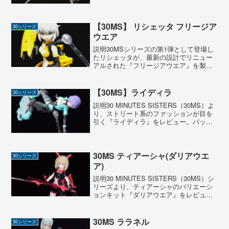
ば健康的で明るい印象のキャラクターが
多かったのですが、今回はガラリと変わ
って『...
【30MS】 リシェッタ フリージア
30シリーズ
ウエア
説明30MSシリーズの第1弾として登場し
たリシェッタが、最新の設計でリニュー
アルされた『フリージアウエア』を製作
しました。 初期モデルからどれほどの進
化を遂げているのかを確かめるのも楽し
みの一つとして、組み立てを進めてみま
【30MS】ライディラ
30シリーズ
した。 これまでの...
説明30 MINUTES SISTERS（30MS）よ
り、ストリート系のファッションが目を
引く『ライディラ』をレビュー。パッケ
ージでも大きく描かれている巨大なボー
ドがとにかく印象的なキットです。可動
範囲が広く、アクロバティックな体勢が
バッチ...
30MS ティアーシャ(ダリアウエ
30シリーズ
ア)
説明30 MINUTES SISTERS（30MS）シ
リーズより、ティアーシャのバリエーシ
ョンキット『ダリアウエア』をレビュー
ノーマル版のティアーシャと比較して全
体的に軽装なシルエットとなり、その
分、獲物である二振りの剣を振るう攻撃
30MS ララネル
30シリーズ
的なスタ...