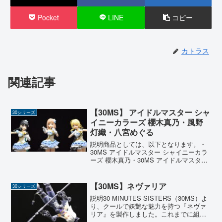
Pocket
LINE
コピー
カトラス
関連記事
【30MS】 アイドルマスター シャ
30シリーズ
イニーカラーズ 櫻木真乃・風野
灯織・八宮めぐる
説明商品としては、以下となります。・
30MS アイドルマスター シャイニーカラ
ーズ 櫻木真乃・30MS アイドルマスター
シャイニーカラーズ オプションヘアスタ
イル&フェイスパーツセット(風野灯織/八
宮めぐる)30 MINUTES SIST...
【30MS】ネヴァリア
30シリーズ
説明30 MINUTES SISTERS（30MS）よ
り、クールで妖艶な魅力を持つ『ネヴァ
リア』を製作しました。これまでに組ん
できたシスターたちは、どちらかといえ