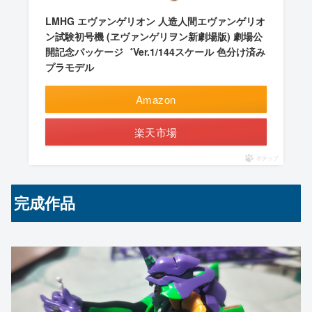
LMHG エヴァンゲリオン 人造人間エヴァンゲリオ
ン試験初号機 (ヱヴァンゲリヲン新劇場版) 劇場公
開記念パッケージ゛Ver.1/144スケール 色分け済み
プラモデル
Amazon
楽天市場
ポチップ
完成作品