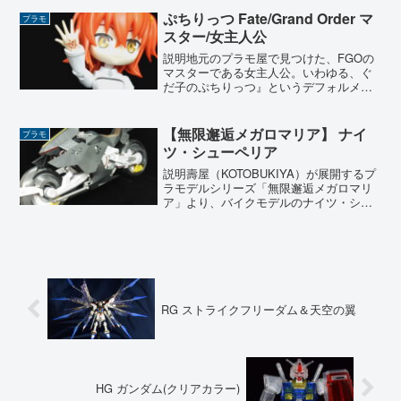
は志摩リンのペーパーフィギュアまで付
ぷちりっつ Fate/Grand Order マ
プラモ
属している豪華な内容とな...
スター/女主人公
説明地元のプラモ屋で見つけた、FGOの
マスターである女主人公。いわゆる、ぐ
だ子のぷちりっつ』というデフォルメシ
リーズです。お手頃な価格と愛らしいフ
ォルムに惹かれて思わず購入しました。
組み立ては非常にシンプルで、ガンプラ
【無限邂逅メガロマリア】 ナイ
プラモ
などに比べるとあっとい...
ツ・シューペリア
説明壽屋（KOTOBUKIYA）が展開するプ
ラモデルシリーズ「無限邂逅メガロマリ
ア」より、バイクモデルのナイツ・シュ
ーペリアを製作しました。本キットは、
単体での完成度が非常に高く、組み立て
るだけでも満足感のある仕上がりになり
ます。加えて、メ...
RG ストライクフリーダム＆天空の翼
HG ガンダム(クリアカラー)