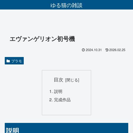
ゆる猫の雑談
エヴァンゲリオン初号機
2024.10.31
2026.02.25
プラモ
目次
説明
完成作品
説明