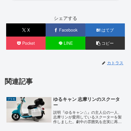
シェアする
X
Facebook
はてブ
Pocket
LINE
コピー
カトラス
関連記事
ゆるキャン 志摩リンのスクータ
プラモ
ー
説明『ゆるキャン△』の主人公の一人、
志摩リンが愛用しているスクーターを製
作しました。劇中の雰囲気を忠実に再現
したスクーター本体に加え、積載された
キャンプ道具一式、ヘルメット、さらに