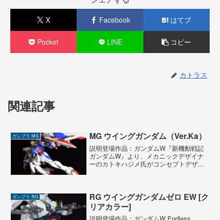
X
Facebook
はてブ
Pocket
LINE
コピー
カトラス
関連記事
MG ウイングガンダム（Ver.Ka）
ガンプラ MG
説明登場作品：ガンダムW『新機動戦記
ガンダムW』より、メカニックデザイナ
ーのカトキハジメ氏がコンセプトデザイ
ンからパッケージまで全面的に監修した
ウイングガンダム（Ver.Ka）を製作しま
した。テレビ版のデザインとは異なる、
より航空機に近い洗...
RG ウイングガンダムゼロ EW [ク
ガンプラ RG
リアカラー]
説明登場作品：ガンダムW Endless