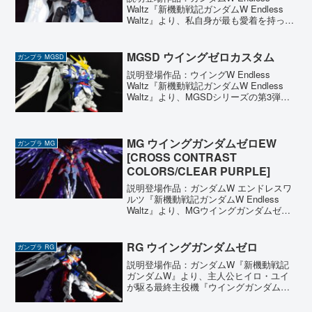
Waltz『新機動戦記ガンダムW Endless
Waltz』より、私自身が最も愛着を持って
いる機体、ウイングガンダムゼロ EWの
クリアカラー版を製作しました。象徴的
な天使の羽もクリア成形となったこ...
MGSD ウイングゼロカスタム
ガンプラ MGSD
説明登場作品：ウイングW Endless
Waltz『新機動戦記ガンダムW Endless
Waltz』より、MGSDシリーズの第3弾と
なるウイングガンダムゼロ EWを製作し
ました。以前組み立てたバルバトスに続
き、このシリーズの密度感には毎...
MG ウイングガンダムゼロEW
ガンプラ MG
[CROSS CONTRAST
COLORS/CLEAR PURPLE]
説明登場作品：ガンダムW エンドレスワ
ルツ『新機動戦記ガンダムW Endless
Waltz』より、MGウイングガンダムゼロ
EWの限定仕様『CROSS CONTRAST
COLORS/CLEAR PURPLE』を製作しま
した。本来は純白の翼...
RG ウイングガンダムゼロ
ガンプラ RG
説明登場作品：ガンダムW『新機動戦記
ガンダムW』より、主人公ヒイロ・ユイ
が駆る最終主役機『ウイングガンダムゼ
ロ』が最新のRG（リアルグレード）で登
場。2025年9月に発売されたばかりのこの