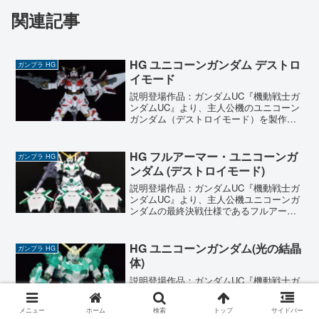
関連記事
HG ユニコーンガンダム デストロ
ガンプラ HG
イモード
説明登場作品：ガンダムUC『機動戦士ガ
ンダムUC』より、主人公機のユニコーン
ガンダム（デストロイモード）を製作し
ました。 今回は自分なりのこだわりとし
て、初めて関節部分の塗装に挑戦してみ
ようと決めて取りかかりました。 キット
HG フルアーマー・ユニコーンガ
ガンプラ HG
自体のパーツ数は...
ンダム (デストロイモード)
説明登場作品：ガンダムUC『機動戦士ガ
ンダムUC』より、主人公機ユニコーンガ
ンダムの最終決戦仕様であるフルアーマ
ー形態を製作しました。 これでもかと言
わんばかりに詰め込まれた遠距離武装の
数々は、まさに圧倒的な殲滅力を感じさ
HG ユニコーンガンダム(光の結晶
ガンプラ HG
せる佇まいです。 ...
体)
説明登場作品：ガンダムUC『機動戦士ガ
ンダムUC』より、物語の最終局面で劇的
な変化を遂げたユニコーンガンダム（光
メニュー
ホーム
検索
トップ
サイドバー
の結晶体）を製作しました。コロニーレ