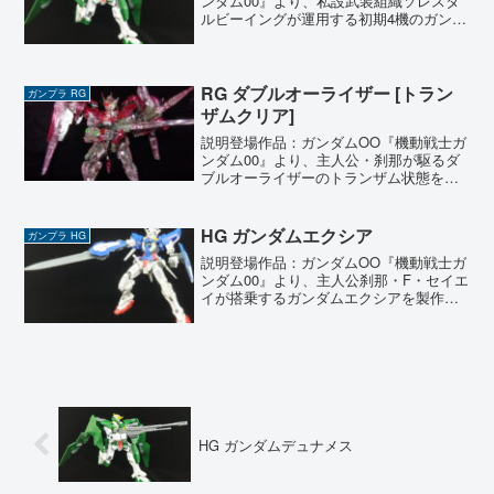
ンダム00』より、私設武装組織ソレスタ
ルビーイングが運用する初期4機のガンダ
ムの一角、ガンダムデュナメスを製作し
ました。物語前半のパイロットであるロ
ックオン・ストラトスの決め台詞通り、
遠距離からの超精密...
RG ダブルオーライザー [トラン
ガンプラ RG
ザムクリア]
説明登場作品：ガンダムOO『機動戦士ガ
ンダム00』より、主人公・刹那が駆るダ
ブルオーライザーのトランザム状態を再
現した限定キットをレビュー。今回は劇
中の重要システム『トランザム』の発動
時をイメージした、トランザムクリア仕
HG ガンダムエクシア
ガンプラ HG
様を製作しました。発...
説明登場作品：ガンダムOO『機動戦士ガ
ンダム00』より、主人公刹那・F・セイエ
イが搭乗するガンダムエクシアを製作し
ました。ソレスタルビーイングの初期4機
の中でも近接戦闘に特化した機体で、自
ら敵陣に切り込み、直接撃破するスタイ
ルを得意としてい...
HG ガンダムデュナメス