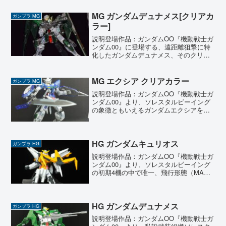
MG ガンダムデュナメス[クリアカ
ガンプラ MG
ラー]
説明登場作品：ガンダムOO『機動戦士ガ
ンダム00』に登場する、遠距離狙撃に特
化したガンダムデュナメス、そのクリア
カラーを製作しました。パイロットであ
るロックオン・ストラトスの代名詞『狙
い撃つぜ』の通り、超長距離からの精密
MG エクシア クリアカラー
ガンプラ MG
射撃を可能にするスナ...
説明登場作品：ガンダムOO『機動戦士ガ
ンダム00』より、ソレスタルビーイング
の象徴ともいえるガンダムエクシアを製
作しました。 今回はガンダムベースで購
入した限定のクリアカラー版をセレクト
しています。 内部フレームが透けて見え
るクリア外装が、...
HG ガンダムキュリオス
ガンプラ HG
説明登場作品：ガンダムOO『機動戦士ガ
ンダム00』より、ソレスタルビーイング
の初期4機の中で唯一、飛行形態（MA形
態）への変形機構を持つガンダムキュリ
オスを製作しました。エクシアとはまた
異なるアプローチの機動性能を持ち、一
撃離脱や高速戦闘を...
HG ガンダムデュナメス
ガンプラ HG
説明登場作品：ガンダムOO『機動戦士ガ