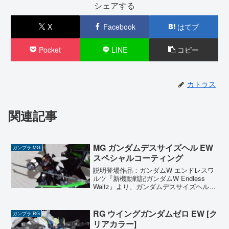
シェアする
X
Facebook
はてブ
Pocket
LINE
コピー
カトラス
関連記事
MG ガンダムデスサイズヘル EW
ガンプラ MG
スペシャルコーティング
説明登場作品：ガンダムW エンドレスワ
ルツ『新機動戦記ガンダムW Endless
Waltz』より、ガンダムデスサイズヘル
EWのスペシャルコーティング版を製作し
ました。漆黒のボディとコウモリを彷彿
とさせる大型の翼が特徴で、まさに『死
RG ウイングガンダムゼロ EW [ク
ガンプラ RG
神』の名...
リアカラー]