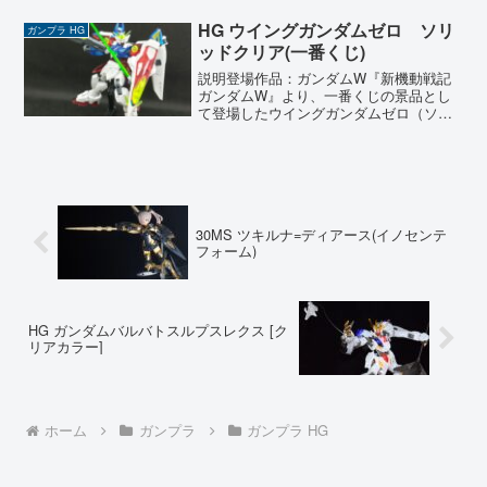
した。テレビ版のデザインとは異なる、
より航空機に近い洗...
HG ウイングガンダムゼロ ソリ
ガンプラ HG
ッドクリア(一番くじ)
説明登場作品：ガンダムW『新機動戦記
ガンダムW』より、一番くじの景品とし
て登場したウイングガンダムゼロ（ソリ
ッドクリア）を製作しました。こちらは
一番くじの景品であるのですが、当時の
私は当たりませんでした。しかし時間が
立ちブックオフに並んでい...
30MS ツキルナ=ディアース(イノセンテ
フォーム)
HG ガンダムバルバトスルプスレクス [ク
リアカラー]
ホーム
ガンプラ
ガンプラ HG