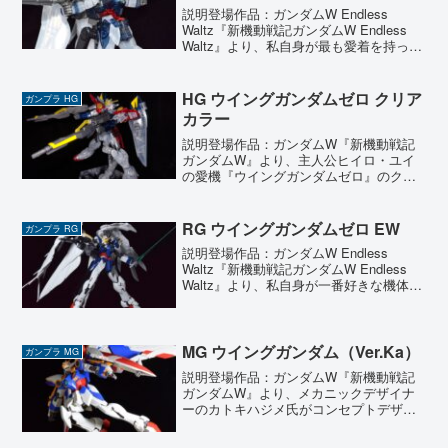
説明登場作品：ガンダムW Endless
Waltz『新機動戦記ガンダムW Endless
Waltz』より、私自身が最も愛着を持って
いる機体、ウイングガンダムゼロ EWの
クリアカラー版を製作しました。象徴的
な天使の羽もクリア成形となったこ...
HG ウイングガンダムゼロ クリア
ガンプラ HG
カラー
説明登場作品：ガンダムW『新機動戦記
ガンダムW』より、主人公ヒイロ・ユイ
の愛機『ウイングガンダムゼロ』のクリ
アカラー版を製作しました。大好きな機
体ということもあり、ガンダムベースで
見つけた瞬間、迷わず手に取った一品で
RG ウイングガンダムゼロ EW
ガンプラ RG
す。クリアパーツの美しさ...
説明登場作品：ガンダムW Endless
Waltz『新機動戦記ガンダムW Endless
Waltz』より、私自身が一番好きな機体で
あるウイングガンダムゼロ EWを製作し
ました。 とにかくシルエットが美しく、
特に天使のような白い翼のデザイ...
MG ウイングガンダム（Ver.Ka）
ガンプラ MG
説明登場作品：ガンダムW『新機動戦記
ガンダムW』より、メカニックデザイナ
ーのカトキハジメ氏がコンセプトデザイ
ンからパッケージまで全面的に監修した
ウイングガンダム（Ver.Ka）を製作しま