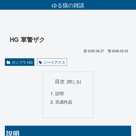
ゆる猫の雑談
HG 軍警ザク
2025.06.27
2026.02.23
ガンプラ HG
ジークアクス
目次
説明
完成作品
説明