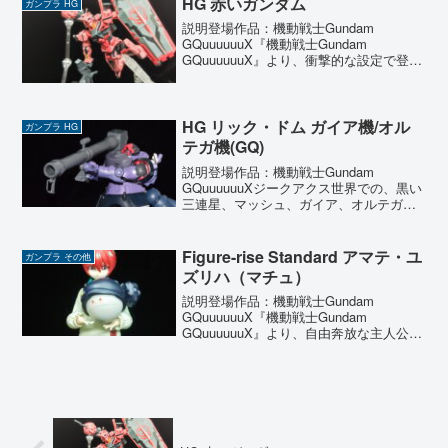
HG 赤いガンダム
ガンプラ HG
す...
説明登場作品：機動戦士Gundam
GQuuuuuuX『機動戦士Gundam
GQuuuuuuX』より、衝撃的な設定で登場
した『赤いガンダム』を製作しました。
ジークアクスの世界線において、シャ
ア・アズナブルが連邦軍からガンダムを
奪取。自身の...
HG リック・ドム ガイア機/オル
ガンプラ HG
テガ機(GQ)
説明登場作品：機動戦士Gundam
GQuuuuuuXジークアクス世界での、黒い
三連星、マッシュ、ガイア、オルテガの
リック・ドム。ただ、この時点ではマッ
シュは別の仕事についていて、ガイア、
オルテガの二人でクランバトルに参加し
Figure-rise Standard アマテ・ユ
ガンプラ その他
たとのこと。ジー...
ズリハ（マチュ）
説明登場作品：機動戦士Gundam
GQuuuuuuX『機動戦士Gundam
GQuuuuuuX』より、自由奔放な主人公
『アマテ・ユズリハ（マチュ）』が
Figure-rise Standardで登場。通常制服、
半袖、そして衝撃の『逆立ち状態...