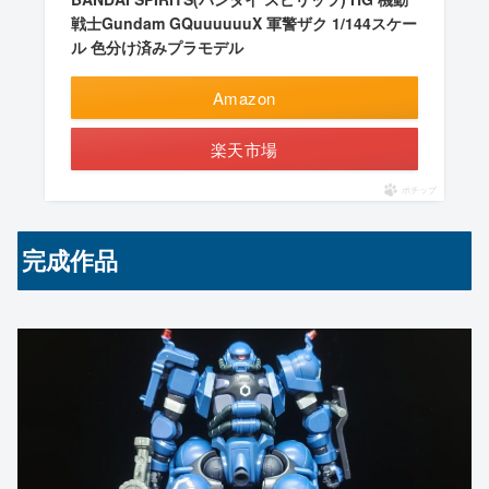
戦士Gundam GQuuuuuuX 軍警ザク 1/144スケー
ル 色分け済みプラモデル
Amazon
楽天市場
ポチップ
完成作品