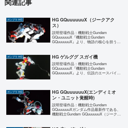
関連記事
HG GQuuuuuuX（ジークアク
ガンプラ HG
ス）
説明登場作品：機動戦士Gundam
GQuuuuuuX『機動戦士Gundam
GQuuuuuuX』より、物語の核心を担う主
役機『ジークアクス』を製作しました。
まず目を引くのは、初見ではまず読めな
いであろうこの綴り。公式でもほぼ必ず
HG ゲルググ スガイ機
ガンプラ HG
フリガナが...
説明登場作品：機動戦士Gundam
GQuuuuuuX『機動戦士Gundam
GQuuuuuuX』より、伝説のエースパイロ
ット、シイコ・スガイの専用機『ゲルグ
グ』を製作しました。・・・はい。オリ
ジナルのゲルググを知っている方たち、
「ジムじゃ...
HG GQuuuuuuX(エンディミオ
ガンプラ HG
ン・ユニット覚醒時)
説明登場作品：機動戦士Gundam
GQuuuuuuXガンダム作品最新作である、
機動戦士Gundam GQuuuuuuX（ジークア
クス）。その主人公機でもある
GQuuuuuuX（ジークアクス）のエンデュ
ミオン・ユニット覚醒時の形態になりま