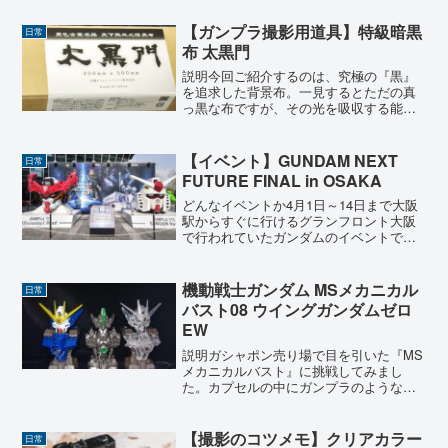
大きなコンテンツで食指が動きそうな話
題が出てきたら、...
【ガンプラ撮影用道具】特級暗黒
日常
布 太黒門
説明今回ご紹介するのは、究極の『黒』
を追求した背景布。一見するとただの真
っ黒な布ですが、その光を吸収する能力
が凄まじいと評判のアイテムです。『せ
っかく作ったガンプラを、スタジオのよ
うな黒背景で格好良く撮りたい！』とい
【イベント】GUNDAM NEXT
日常
う思いから、少し奮発して...
FUTURE FINAL in OSAKA
どんなイベントか4月1日～14日まで大阪
駅からすぐに行けるグランフロント大阪
で行われていたガンダムのイベントで
す。主にガンプラの展示や、ガンダムの
特殊映像や立体などが展示されているイ
ベントでした。私も、11日に行ってきま
機動戦士ガンダム MSメカニカル
日常
したので、せっかくな...
バスト08 ウイングガンダムゼロ
EW
説明ガシャポン売り場で目を引いた『MS
メカニカルバスト』に挑戦してみまし
た。カプセルの中にガンプラのような精
密パーツが凝縮されており、本格的な胸
像モデルを組み立てることができるシリ
ーズです。私は今回のウイングゼロ EW
【撮影のコツメモ】クリアカラー
日常