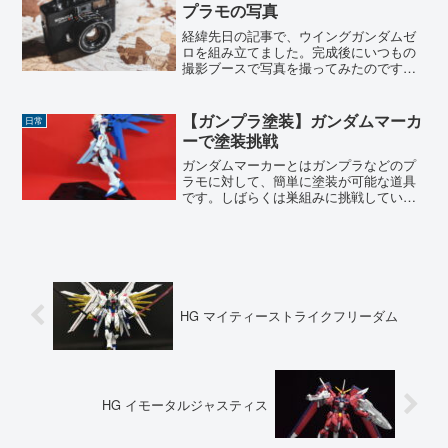
で初めて知ったのですが...
プラモの写真
経緯先日の記事で、ウイングガンダムゼ
ロを組み立てました。完成後にいつもの
撮影ブースで写真を撮ってみたのです
が、肉眼で見るよりもクリアパーツの透
明感がうまく表現できず、少し物足りな
さを感じました。そのため、どうすれば
【ガンプラ塗装】ガンダムマーカ
日常
綺麗にクリア感が出るかな？...
ーで塗装挑戦
ガンダムマーカーとはガンプラなどのプ
ラモに対して、簡単に塗装が可能な道具
です。しばらくは巣組みに挑戦していた
のですが、そろそろ慣れてきたころなの
で、ガンダムマーカーを使用して、塗
装、墨入れに挑戦してみようと思いまし
た。レッツチャレンジHGフ...
HG マイティーストライクフリーダム
HG イモータルジャスティス